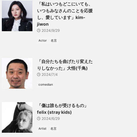
「私はいつもどこにいても、
いつもみなさんのことを応援
し、愛しています」kim-
jiwon
2024/9/29
Actor
名言
「自分たちを曲げたり変えた
りしなかった」大悟(千鳥)
2024/7/4
comedian
「傷は誰もが受けるもの」
felix (stray kids)
2024/6/29
Artist
名言