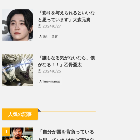
「彩りを与えられるといいな
と思っています」大森元貴
2024/6/27
Artist
名言
「誰もなる気がないなら、僕
がなる！！」乙骨憂太
2024/6/25
Anime-manga
人気の記事
「自分が国を背負っている
1