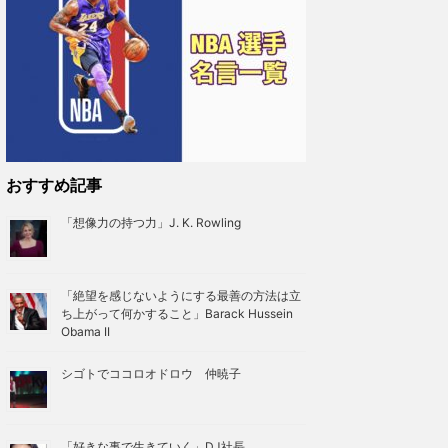
おすすめ記事
「想像力の持つ力」J. K. Rowling
「絶望を感じないようにする最善の方法は立
ち上がって何かすること」Barack Hussein
Obama II
シゴトでココロオドロウ 仲暁子
「好きな事で生きていく」DJ社長