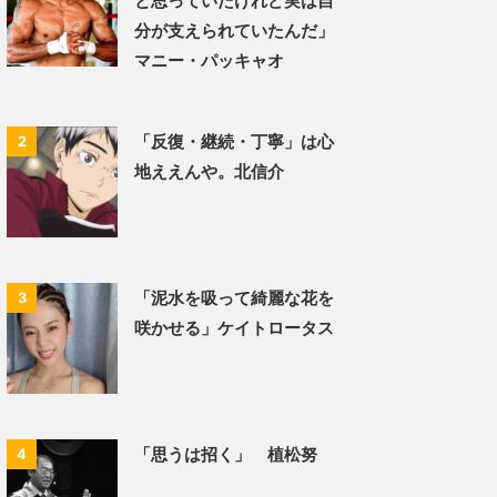
と思っていたけれど実は自
分が支えられていたんだ」
マニー・パッキャオ
「反復・継続・丁寧」は心
2
地ええんや。北信介
「泥水を吸って綺麗な花を
3
咲かせる」ケイトロータス
「思うは招く」 植松努
4