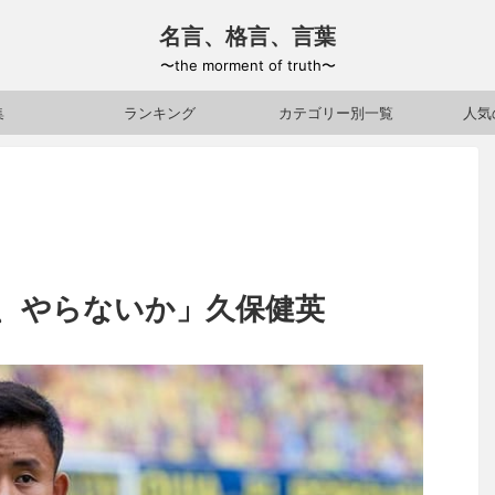
名言、格言、言葉
〜the morment of truth〜
集
ランキング
カテゴリー別一覧
人気
、やらないか」久保健英