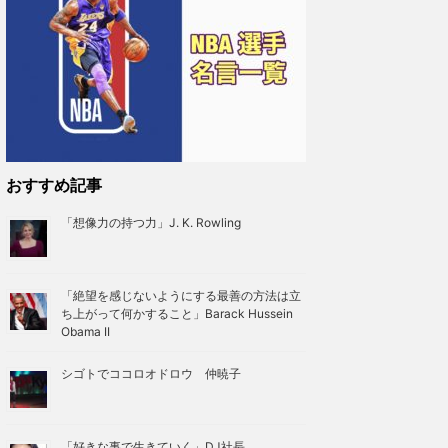
おすすめ記事
「想像力の持つ力」J. K. Rowling
「絶望を感じないようにする最善の方法は立
ち上がって何かすること」Barack Hussein
Obama II
シゴトでココロオドロウ 仲暁子
「好きな事で生きていく」DJ社長