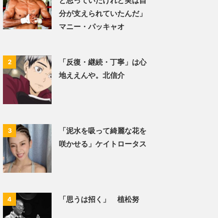
と思っていたけれど実は自
分が支えられていたんだ」
マニー・パッキャオ
「反復・継続・丁寧」は心
2
地ええんや。北信介
「泥水を吸って綺麗な花を
3
咲かせる」ケイトロータス
「思うは招く」 植松努
4