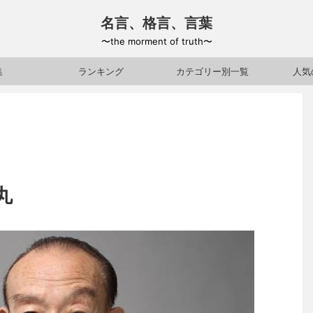
名言、格言、言葉
〜the morment of truth〜
集
ランキング
カテゴリー別一覧
人気
丸