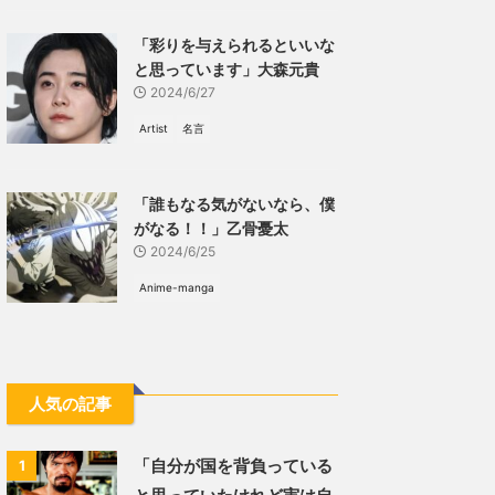
「彩りを与えられるといいな
と思っています」大森元貴
2024/6/27
Artist
名言
「誰もなる気がないなら、僕
がなる！！」乙骨憂太
2024/6/25
Anime-manga
人気の記事
「自分が国を背負っている
1