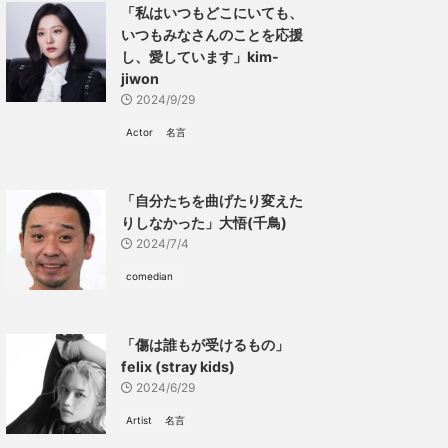
「私はいつもどこにいても、
いつもみなさんのことを応援
し、愛しています」kim-
jiwon
2024/9/29
Actor
名言
「自分たちを曲げたり変えた
りしなかった」大悟(千鳥)
2024/7/4
comedian
「傷は誰もが受けるもの」
felix (stray kids)
2024/6/29
Artist
名言