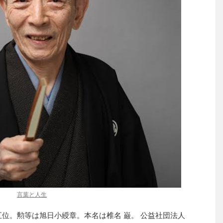
言葉と人生
五位。勲等は旭日小綬章。本名は椎名 巌。 公益社団法人