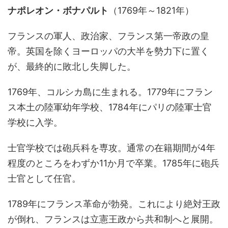
ナポレオン・ボナパルト
（1769年～1821年）
フランスの軍人、政治家、フランス第一帝政の皇
帝。英国を除くヨーロッパの大半を勢力下に置く
が、最終的に敗北し失脚した。
1769年、コルシカ島に生まれる。1779年にフラン
ス本土の陸軍幼年学校、1784年にパリの陸軍士官
学校に入学。
士官学校では砲兵科を専攻。通常の在籍期間が4年
程度のところをわずか11か月で卒業。1785年に砲兵
士官として任官。
1789年にフランス革命が勃発。これにより絶対王政
が倒れ、フランスは立憲王政から共和制へと展開。