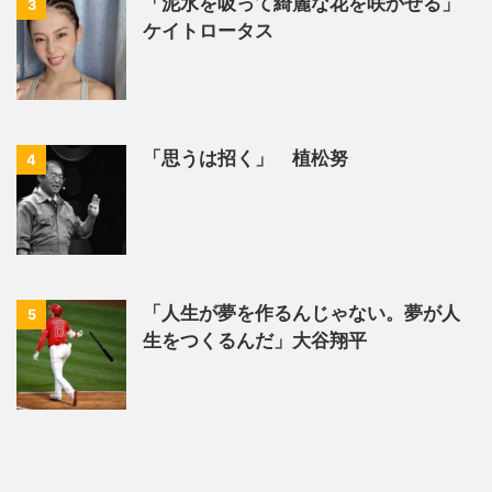
「泥水を吸って綺麗な花を咲かせる」
3
ケイトロータス
「思うは招く」 植松努
4
「人生が夢を作るんじゃない。夢が人
5
生をつくるんだ」大谷翔平