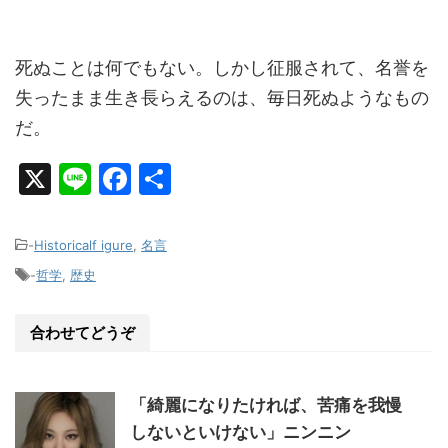
死ぬことは何でもない。しかし征服されて、名誉を
失ったまま生き長らえるのは、毎日死ぬようなもの
だ。
X
Li
F
共
n
a
有
e
c
-
Historicalf igure
,
名言
e
-
哲学
,
歴史
b
o
合わせてどうぞ
o
k
「綺麗になりたければ、苦痛を我慢
しないといけない」ニンニン